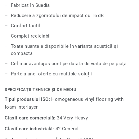
educaționale și unități de sănătate, este extrem de durabil
Fabricat în Suedia
și rezistent la uzură, pete și abraziune, oferind aceeași
Reducere a zgomotului de impact cu 16 dB
durabilitate și ușurință în întreținere ca și versiunea
compactă.
Confort tactil
Complet reciclabil
Toate nuanțele disponibile în varianta acustică și
compactă
Cel mai avantajos cost pe durata de viață de pe piață
Parte a unei oferte cu multiple soluții
SPECIFICAȚII TEHNICE ȘI DE MEDIU
Tipul produsului ISO:
Homogeneous vinyl flooring with
foam interlayer
Clasificare comercială:
34 Very Heavy
Clasificare industrială:
42 General