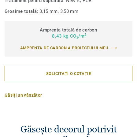
Tratament pentru suprafață:
New iQ PUR
Grosime totală:
3,15 mm, 3,50 mm
Amprenta totală de carbon
2
8.43 kg CO
/m
2
AMPRENTA DE CARBON A PROIECTULUI MEU
SOLICITAȚI O COTAȚIE
Găsiți un vânzător
Găsește decorul potrivit