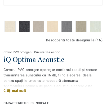
Descoperiți toate designurile (16)
Covor PVC omogen
|
Circular Selection
iQ Optima Acoustic
Covorul PVC omogen sporește confortul tactil și reduce
transmiterea sunetului cu 16 dB, fiind alegerea ideală
pentru spațiile unde este necesară atenuarea
zgomotului.Opțiunea de produs acustic la cerere este
Citiți mai mult
disponibilă pentru toate cele 55 de nuanțe ale iQ Optimas
original, cu decoruri directionale cu adevărat
clasice.Conceput pentru zone cu trafic intens în instituții
CARACTERISTICI PRINCIPALE