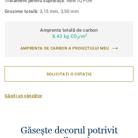
Tratament pentru suprafață:
New iQ PUR
Grosime totală:
3,15 mm, 3,50 mm
Amprenta totală de carbon
2
8.43 kg CO
/m
2
AMPRENTA DE CARBON A PROIECTULUI MEU
SOLICITAȚI O COTAȚIE
Găsiți un vânzător
Găsește decorul potrivit