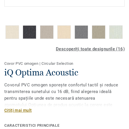
Descoperiți toate designurile (16)
Covor PVC omogen
|
Circular Selection
iQ Optima Acoustic
Covorul PVC omogen sporește confortul tactil și reduce
transmiterea sunetului cu 16 dB, fiind alegerea ideală
pentru spațiile unde este necesară atenuarea
zgomotului.Opțiunea de produs acustic la cerere este
Citiți mai mult
disponibilă pentru toate cele 55 de nuanțe ale iQ Optimas
original, cu decoruri directionale cu adevărat
clasice.Conceput pentru zone cu trafic intens în instituții
CARACTERISTICI PRINCIPALE