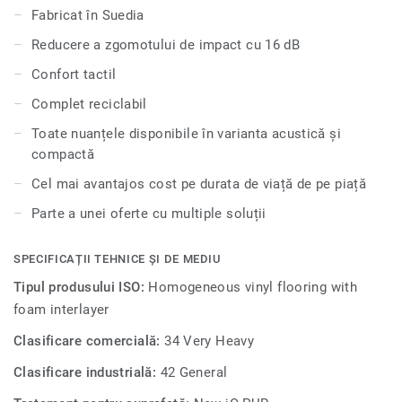
educaționale și unități de sănătate, este extrem de durabil
Fabricat în Suedia
și rezistent la uzură, pete și abraziune, oferind aceeași
Reducere a zgomotului de impact cu 16 dB
durabilitate și ușurință în întreținere ca și versiunea
compactă.
Confort tactil
Complet reciclabil
Toate nuanțele disponibile în varianta acustică și
compactă
Cel mai avantajos cost pe durata de viață de pe piață
Parte a unei oferte cu multiple soluții
SPECIFICAȚII TEHNICE ȘI DE MEDIU
Tipul produsului ISO:
Homogeneous vinyl flooring with
foam interlayer
Clasificare comercială:
34 Very Heavy
Clasificare industrială:
42 General