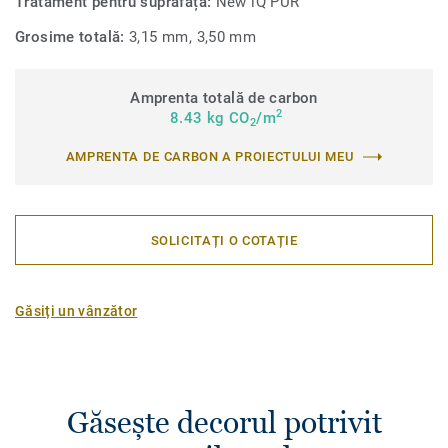
Tratament pentru suprafață:
New iQ PUR
Grosime totală:
3,15 mm, 3,50 mm
Amprenta totală de carbon
2
8.43 kg CO
/m
2
AMPRENTA DE CARBON A PROIECTULUI MEU
SOLICITAȚI O COTAȚIE
Găsiți un vânzător
Găsește decorul potrivit