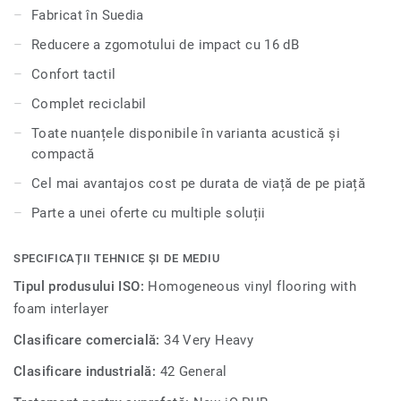
educaționale și unități de sănătate, este extrem de durabil
Fabricat în Suedia
și rezistent la uzură, pete și abraziune, oferind aceeași
Reducere a zgomotului de impact cu 16 dB
durabilitate și ușurință în întreținere ca și versiunea
compactă.
Confort tactil
Complet reciclabil
Toate nuanțele disponibile în varianta acustică și
compactă
Cel mai avantajos cost pe durata de viață de pe piață
Parte a unei oferte cu multiple soluții
SPECIFICAȚII TEHNICE ȘI DE MEDIU
Tipul produsului ISO:
Homogeneous vinyl flooring with
foam interlayer
Clasificare comercială:
34 Very Heavy
Clasificare industrială:
42 General