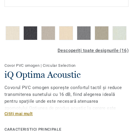
Descoperiți toate designurile (16)
Covor PVC omogen
|
Circular Selection
iQ Optima Acoustic
Covorul PVC omogen sporește confortul tactil și reduce
transmiterea sunetului cu 16 dB, fiind alegerea ideală
pentru spațiile unde este necesară atenuarea
zgomotului.Opțiunea de produs acustic la cerere este
Citiți mai mult
disponibilă pentru toate cele 55 de nuanțe ale iQ Optimas
original, cu decoruri directionale cu adevărat
clasice.Conceput pentru zone cu trafic intens în instituții
CARACTERISTICI PRINCIPALE