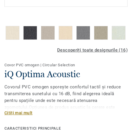
Descoperiți toate designurile (16)
Covor PVC omogen
|
Circular Selection
iQ Optima Acoustic
Covorul PVC omogen sporește confortul tactil și reduce
transmiterea sunetului cu 16 dB, fiind alegerea ideală
pentru spațiile unde este necesară atenuarea
zgomotului.Opțiunea de produs acustic la cerere este
Citiți mai mult
disponibilă pentru toate cele 55 de nuanțe ale iQ Optimas
original, cu decoruri directionale cu adevărat
clasice.Conceput pentru zone cu trafic intens în instituții
CARACTERISTICI PRINCIPALE