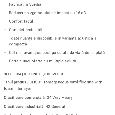
educaționale și unități de sănătate, este extrem de durabil
Fabricat în Suedia
și rezistent la uzură, pete și abraziune, oferind aceeași
Reducere a zgomotului de impact cu 16 dB
durabilitate și ușurință în întreținere ca și versiunea
compactă.
Confort tactil
Complet reciclabil
Toate nuanțele disponibile în varianta acustică și
compactă
Cel mai avantajos cost pe durata de viață de pe piață
Parte a unei oferte cu multiple soluții
SPECIFICAȚII TEHNICE ȘI DE MEDIU
Tipul produsului ISO:
Homogeneous vinyl flooring with
foam interlayer
Clasificare comercială:
34 Very Heavy
Clasificare industrială:
42 General