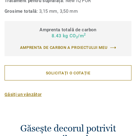
Tratament pentru suprafață:
New iQ PUR
Grosime totală:
3,15 mm, 3,50 mm
Amprenta totală de carbon
2
8.43 kg CO
/m
2
AMPRENTA DE CARBON A PROIECTULUI MEU
SOLICITAȚI O COTAȚIE
Găsiți un vânzător
Găsește decorul potrivit