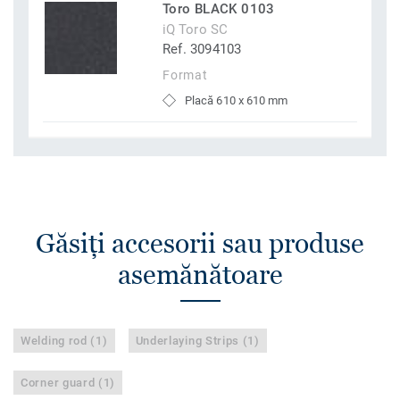
Toro BLACK 0103
iQ Toro SC
Ref. 3094103
Format
Placă 610 x 610 mm
Găsiţi accesorii sau produse
asemănătoare
Welding rod (1)
Underlaying Strips (1)
Corner guard (1)