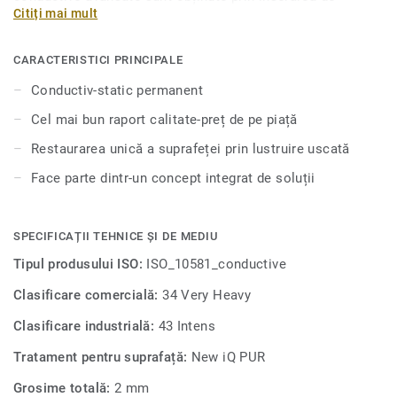
Citiți mai mult
particule de carbon în PVC, împreună cu un suport din
carbon pur. Face parte din gama iQ, iar această colecție
oferă, de asemenea, durabilitate extremă, precum și
CARACTERISTICI PRINCIPALE
rezistență superioară la uzură, pete și abraziune pentru
Conductiv-static permanent
zonele cu trafic intens. Culorile se îmbină armonios cu
celelalte produse și accesorii din gamele noastre iQ.
Cel mai bun raport calitate-preț de pe piață
Restaurarea unică a suprafeței prin lustruire uscată
Face parte dintr-un concept integrat de soluții
SPECIFICAȚII TEHNICE ȘI DE MEDIU
Tipul produsului ISO:
ISO_10581_conductive
Clasificare comercială:
34 Very Heavy
Clasificare industrială:
43 Intens
Tratament pentru suprafață:
New iQ PUR
Grosime totală:
2 mm