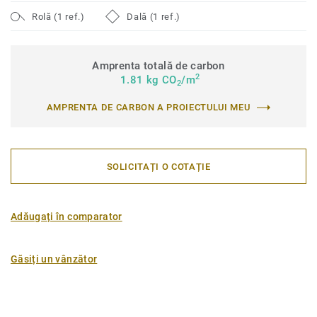
Rolă (1 ref.)
Dală (1 ref.)
Amprenta totală de carbon
2
1.81 kg CO
/m
2
AMPRENTA DE CARBON A PROIECTULUI MEU
SOLICITAȚI O COTAȚIE
Adăugați în comparator
Găsiți un vânzător