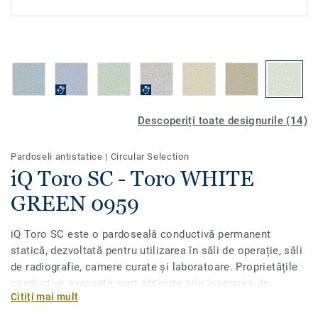
Descoperiți toate designurile (14)
Pardoseli antistatice
|
Circular Selection
iQ Toro SC - Toro WHITE
GREEN 0959
iQ Toro SC este o pardoseală conductivă permanent
statică, dezvoltată pentru utilizarea în săli de operație, săli
de radiografie, camere curate și laboratoare. Proprietățile
conductive avansate sunt obținute prin inserarea de
Citiți mai mult
particule de carbon în PVC, împreună cu un suport din
carbon pur. Face parte din gama iQ, iar această colecție