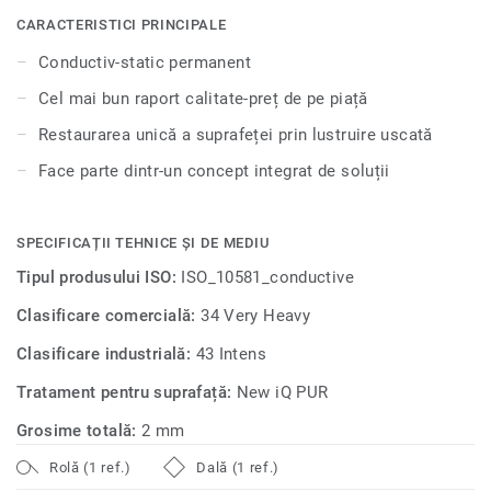
oferă, de asemenea, durabilitate extremă, precum și
CARACTERISTICI PRINCIPALE
rezistență superioară la uzură, pete și abraziune pentru
Conductiv-static permanent
zonele cu trafic intens. Culorile se îmbină armonios cu
celelalte produse și accesorii din gamele noastre iQ.
Cel mai bun raport calitate-preț de pe piață
Restaurarea unică a suprafeței prin lustruire uscată
Face parte dintr-un concept integrat de soluții
SPECIFICAȚII TEHNICE ȘI DE MEDIU
Tipul produsului ISO:
ISO_10581_conductive
Clasificare comercială:
34 Very Heavy
Clasificare industrială:
43 Intens
Tratament pentru suprafață:
New iQ PUR
Grosime totală:
2 mm
Rolă (1 ref.)
Dală (1 ref.)