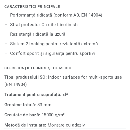
concerte, examene etc.), fără să fie nevoie de o protecție
CARACTERISTICI PRINCIPALE
suplimentară. Stratul superior al linoleumului oferă o
Performanță ridicată (conform A3, EN 14904)
rezistență ridicată la uzură și echipamente grele. Această
Strat protector On site Linofinish
pardoseală este protejată cu tratamentul Linofinish pentru
o durabilitate ridicată și o întreținere rentabilă.
Rezistență ridicată la uzură
Sistem 2-locking pentru rezistență extremă
Confort sporit și siguranță pentru sportivi
SPECIFICAȚII TEHNICE ȘI DE MEDIU
Tipul produsului ISO:
Indoor surfaces for multi-sports use
(EN 14904)
Tratament pentru suprafață:
xf²
Grosime totală:
33 mm
Greutate de bază:
15000 g/m²
Metodă de instalare:
Montare cu adeziv