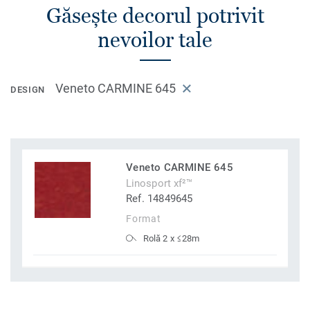
Găsește decorul potrivit
nevoilor tale
Veneto CARMINE 645
DESIGN
Veneto CARMINE 645
Linosport xf²™
Ref. 14849645
Format
Rolă 2 x ≤28m