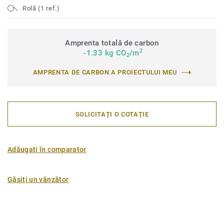
Rolă (1 ref.)
Amprenta totală de carbon
2
-1.33 kg CO
/m
2
AMPRENTA DE CARBON A PROIECTULUI MEU
SOLICITAȚI O COTAȚIE
Adăugați în comparator
Găsiți un vânzător