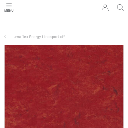
MENU
Lumaflex Energy Linosport xf²