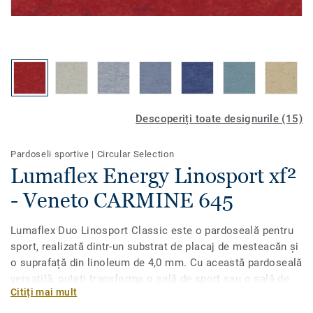
Descoperiți toate designurile (15)
Pardoseli sportive
|
Circular Selection
Lumaflex Energy Linosport xf²
- Veneto CARMINE 645
Lumaflex Duo Linosport Classic este o pardoseală pentru
sport, realizată dintr-un substrat de placaj de mesteacăn și
o suprafață din linoleum de 4,0 mm. Cu această pardoseală
versatilă, puteți transforma o sală de sport sau o sală de
Citiți mai mult
gimnastică într-un spațiu destinat atât sportului (volei,
sport cu role), cât și pentru alte evenimente (dans,