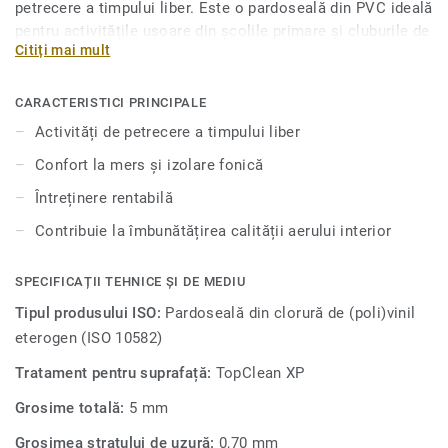
petrecere a timpului liber. Este o pardoseală din PVC ideală
pentru activitățile ușoare din școlile primare și cluburile de
Citiți mai mult
fitness și de box. Este tratată cu protecția pentru suprafețe
Top Clean XP, pentru o durabilitate sporită și o întreținere
rentabilă.
CARACTERISTICI PRINCIPALE
Activități de petrecere a timpului liber
Confort la mers și izolare fonică
Întreținere rentabilă
Contribuie la îmbunătățirea calității aerului interior
SPECIFICAȚII TEHNICE ȘI DE MEDIU
Tipul produsului ISO:
Pardoseală din clorură de (poli)vinil
eterogen (ISO 10582)
Tratament pentru suprafață:
TopClean XP
Grosime totală:
5 mm
Grosimea stratului de uzură:
0,70 mm