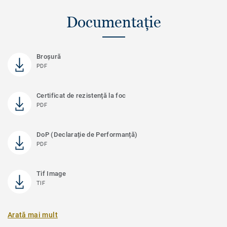
Documentație
Broşură
PDF
Certificat de rezistență la foc
PDF
DoP (Declarație de Performanță)
PDF
Tif Image
TIF
Arată mai mult