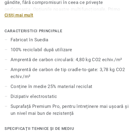
gândite, fără compromisuri în ceea ce privește
performanța. Opțiunile noastre multifuncționale, Primo
Citiți mai mult
Safe.T și Primo SD, sunt concepute pentru a răspunde unor
cerințe tehnice și de siguranță specifice, păstrând în
același timp o estetică unitară la nivelul întregii game.
CARACTERISTICI PRINCIPALE
Disponibile în 8 culori de bază, coordonate cu restul gamei
Fabricat în Suedia
Premium, acestea oferă soluții acustice pentru reducerea
100% reciclabil după utilizare
zgomotului de impact, soluții ESD pentru disiparea
electricității statice și variante cu rezistență sporită la
Amprentă de carbon circulară: 4,80 kg CO2 echiv./m²
alunecare.
Amprentă de carbon de tip cradle-to-gate: 3,78 kg CO2
echiv./m²
Conține în medie 25% material reciclat
Dizipativ electrostatic
Suprafață Premium Pro, pentru întreținere mai ușoară și
un nivel mai bun de rezistență
SPECIFICAȚII TEHNICE ȘI DE MEDIU