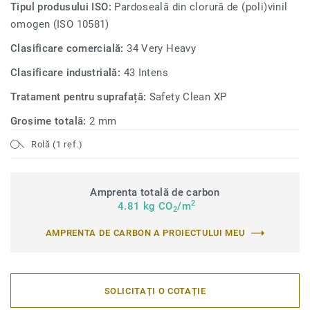
Tipul produsului ISO:
Pardoseală din clorură de (poli)vinil
omogen (ISO 10581)
Clasificare comercială:
34 Very Heavy
Clasificare industrială:
43 Intens
Tratament pentru suprafață:
Safety Clean XP
Grosime totală:
2 mm
Rolă (1 ref.)
Amprenta totală de carbon
2
4.81 kg CO
/m
2
AMPRENTA DE CARBON A PROIECTULUI MEU
SOLICITAȚI O COTAȚIE