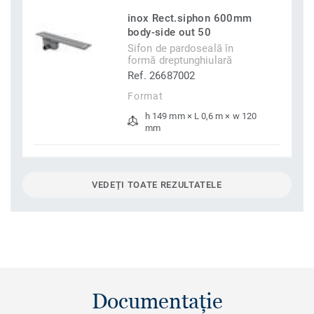
inox Rect.siphon 600mm
body-side out 50
Sifon de pardoseală în
formă dreptunghiulară
Ref. 26687002
Format
h 149 mm × L 0,6 m × w 120
mm
VEDEȚI TOATE REZULTATELE
Documentație