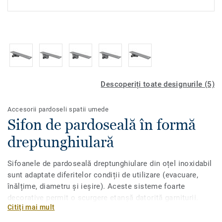
Descoperiți toate designurile (5)
Accesorii pardoseli spatii umede
Sifon de pardoseală în formă
dreptunghiulară
Sifoanele de pardoseală dreptunghiulare din oțel inoxidabil
sunt adaptate diferitelor condiții de utilizare (evacuare,
înălțime, diametru și ieșire). Aceste sisteme foarte
decorative permit o scurgere etanșă datorită garniturii.
Citiți mai mult
Clapeta din interior colectează reziduuri pentru a evita
mirosurile neplăcute. Setul complet conține 1 scurgere din