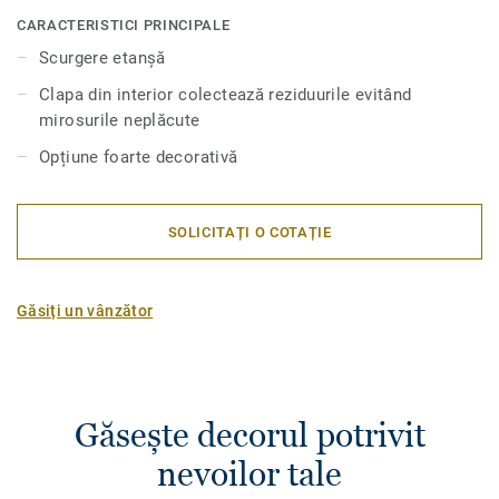
PVC, 1 sită inox și 1 set de picioare.
CARACTERISTICI PRINCIPALE
Scurgere etanșă
Clapa din interior colectează reziduurile evitând
mirosurile neplăcute
Opțiune foarte decorativă
SOLICITAȚI O COTAȚIE
Găsiți un vânzător
Găsește decorul potrivit
nevoilor tale