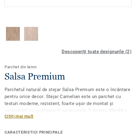
Descoperiți toate designurile (2)
Parchet din lemn
Salsa Premium
Parchetul natural de stejar Salsa Premium este o încântare
pentru orice decor. Stejar Carnelian este un parchet cu
texturi moderne, rezistent, foarte ușor de montat și
compatibil cu încălzirea în pardoseală. Culoarea blândă a
Citiți mai mult
pardoselii este ușor de asortat și va înfrumuseța orice
încăpere a
locuinței
dumneavoastră. Plăcile de parchet ale
acestui model au o grosime de 14 mm. Orice nuanță ați
CARACTERISTICI PRINCIPALE