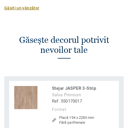
Găsiți un vânzător
Găsește decorul potrivit
nevoilor tale
Stejar JASPER 3-Strip
Salsa Premium
Ref. 550170017
Format
Placă 194 x 2283 mm
Fără șanfrenare