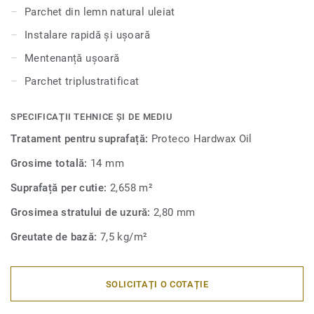
alege, acest parchet natural va completa decorul camerei
Parchet din lemn natural uleiat
dumneavoastră.
Instalare rapidă și ușoară
Mentenanță ușoară
Parchet triplustratificat
SPECIFICAȚII TEHNICE ȘI DE MEDIU
Tratament pentru suprafață:
Proteco Hardwax Oil
Grosime totală:
14 mm
Suprafață per cutie:
2,658 m²
Grosimea stratului de uzură:
2,80 mm
Greutate de bază:
7,5 kg/m²
SOLICITAȚI O COTAȚIE