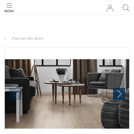
MENU
Parchet din lemn