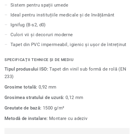
știți că acest tapet impermeabil de PVC este ușor de
Sistem pentru spații umede
întreținut, rezistent la zgârieturi și pete. Face parte dintr-un
Ideal pentru instituțiile medicale și de învățământ
sistem complet pentru camere cu umiditate ridicat
ă ce
conține pardoseli și accesorii armonizate.
Ignifug (B-s2, d0)
Culori vii și decoruri moderne
Tapet din PVC impermeabil, igienic și ușor de întreținut
SPECIFICAȚII TEHNICE ȘI DE MEDIU
Tipul produsului ISO:
Tapet din vinil sub formă de rolă (EN
233)
Grosime totală:
0,92 mm
Grosimea stratului de uzură:
0,12 mm
Greutate de bază:
1500 g/m²
Metodă de instalare:
Montare cu adeziv