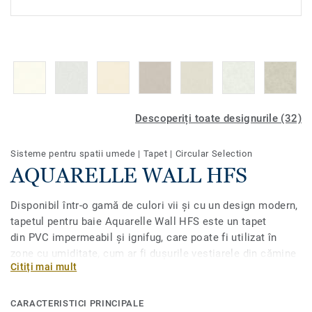
Descoperiți toate designurile (32)
Sisteme pentru spatii umede
|
Tapet
|
Circular Selection
AQUARELLE WALL HFS
Disponibil într-o gamă de culori vii și cu un design modern,
tapetul pentru baie Aquarelle Wall HFS este un tapet
din PVC impermeabil și ignifug, care poate fi utilizat în
zone cu umiditate, cum ar fi dușurile vestiarele din cămine
Citiți mai mult
și spitale.
Dacă sunteți în căutarea unui tapet pentru baie, trebuie să
CARACTERISTICI PRINCIPALE