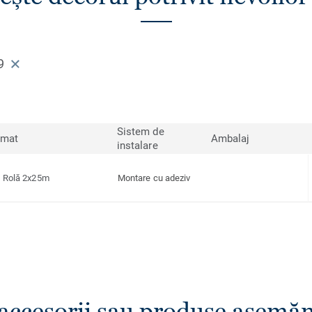
9
Sistem de
rmat
Ambalaj
instalare
Rolă 2x25m
Montare cu adeziv
 accesorii sau produse asemă