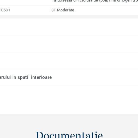
Pardoseală din clorură de (poli)vinil omogen (
10581
31 Moderate
rului in spatii interioare
Documentație