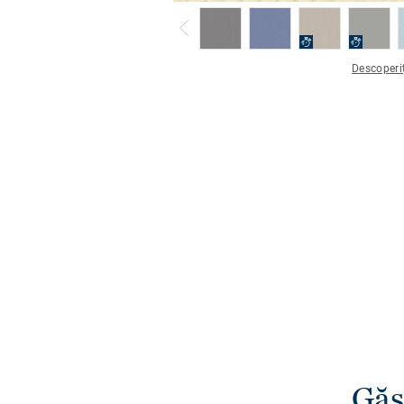
Descoperiț
Găs