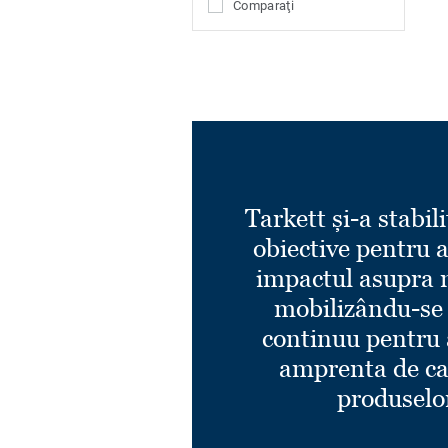
Comparaţi
Tarkett și-a stabili
obiective pentru 
impactul asupra 
mobilizându-se
continuu pentru 
amprenta de ca
produselo