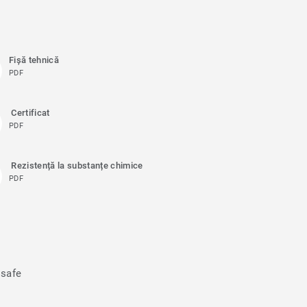
Fișă tehnică
PDF
Certificat
PDF
Rezistență la substanțe chimice
PDF
isafe