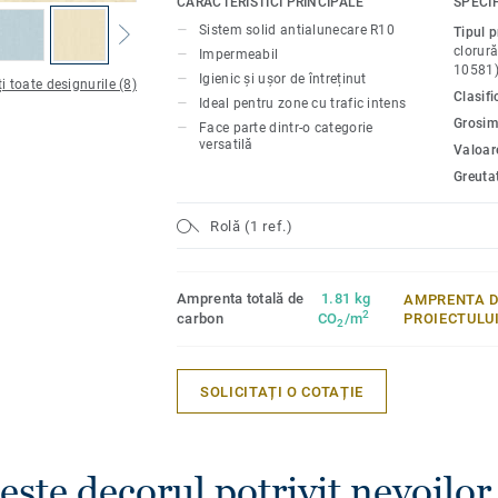
CARACTERISTICI PRINCIPALE
SPECIF
protecție, chiar dacă podeaua este alun
Sistem solid antialunecare R10
Tipul 
prezentei apei sau a săpunului. Cele 16 
clorură
Impermeabil
special pentru a se armoniza cu celelalte
10581
Igienic și ușor de întreținut
i toate designurile (8)
ale colecției iQ Granit.
Clasif
Ideal pentru zone cu trafic intens
Grosim
Face parte dintr-o categorie
versatilă
Valoare
Greuta
Rolă (1 ref.)
Amprenta totală de
1.81 kg
AMPRENTA D
2
carbon
CO
/m
PROIECTULU
2
SOLICITAȚI O COTAȚIE
ește decorul potrivit nevoilor 