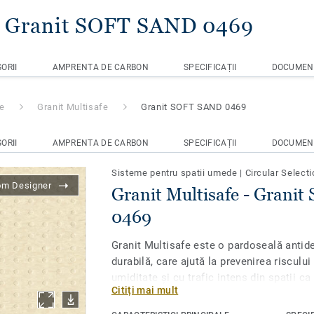
- Granit SOFT SAND 0469
ORII
AMPRENTA DE CARBON
SPECIFICAȚII
DOCUMEN
de
Granit Multisafe
Granit SOFT SAND 0469
ORII
AMPRENTA DE CARBON
SPECIFICAȚII
DOCUMEN
Sisteme pentru spatii umede
|
Circular Selecti
om Designer
Granit Multisafe - Grani
0469
Granit Multisafe este o pardoseală antid
durabilă, care ajută la prevenirea risculu
umiditate și cu trafic intens din spatii ca 
Citiți mai mult
spatii publice cum ar fi băile publice și 
suprafață solidă, antiderapantă, asigură u