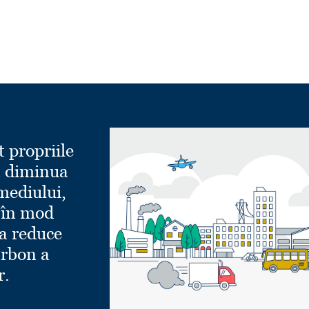
t propriile
a diminua
mediului,
 în mod
a reduce
rbon a
r.