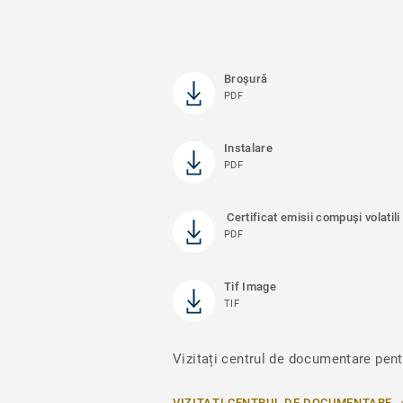
Broșură
PDF
Instalare
PDF
Certificat emisii compuși volatili
PDF
Tif Image
TIF
Vizitați centrul de documentare pent
VIZITAȚI CENTRUL DE DOCUMENTARE