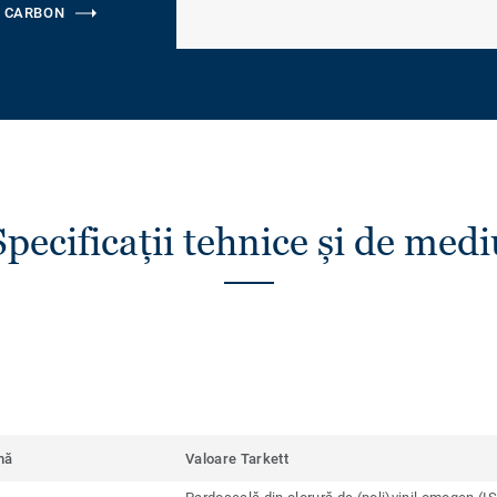
 CARBON
Specificații tehnice și de medi
mă
Valoare Tarkett