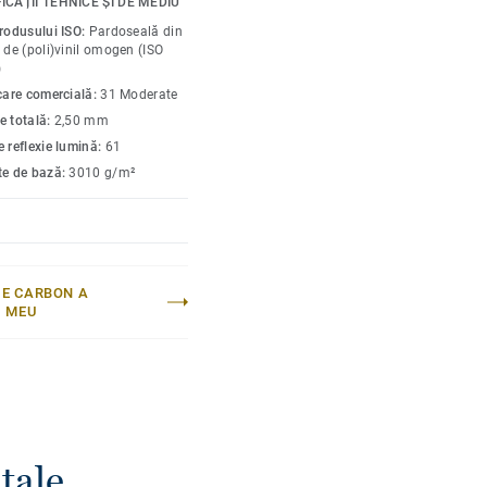
ICAȚII TEHNICE ȘI DE MEDIU
ecoasă din cauza
produsului ISO:
Pardoseală din
culori sunt concepute
 de (poli)vinil omogen (ISO
 produse și accesorii
)
icare comercială:
31 Moderate
e totală:
2,50 mm
 reflexie lumină:
61
te de bază:
3010 g/m²
E CARBON A
I MEU
tale