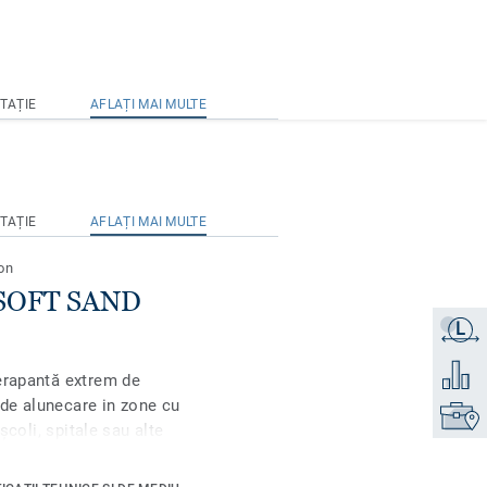
TAȚIE
AFLAȚI MAI MULTE
TAȚIE
AFLAȚI MAI MULTE
on
t SOFT SAND
L
Obțineți
Adăugaț
erapantă extrem de
i de alunecare in zone cu
Găsiți 
școli, spitale sau alte
cabinele de duș. O
n nivel ridicat de