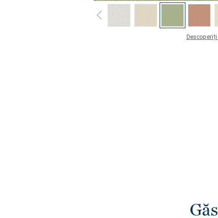
Descoperiți
Găs