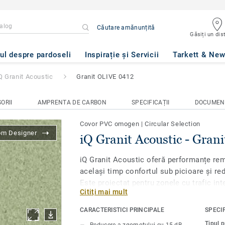
Căutare amănunțită
Găsiți un dist
c
- Granit OLIVE 0412
ul despre pardoseli
Inspirație și Servicii
Tarkett & Ne
Q Granit Acoustic
Granit OLIVE 0412
ORII
AMPRENTA DE CARBON
SPECIFICAȚII
DOCUMEN
Covor PVC omogen
|
Circular Selection
om Designer
iQ Granit Acoustic - Gran
iQ Granit Acoustic oferă performanțe rem
același timp confortul sub picioare și re
Este proiectat pentru zonele cu trafic int
Citiți mai mult
necesară liniștea, cum ar fi coridoarele ș
este extrem de durabil și rezistent la uzu
CARACTERISTICI PRINCIPALE
SPECIF
Pentru menținere, nu este necesară lustru
Tipul 