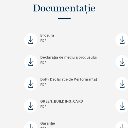
Documentație
Broșură
PDF
Declarația de mediu a produsului
PDF
DoP (Declarație de Performanță)
PDF
GREEN_BUILDING_CARD
PDF
Garanţie