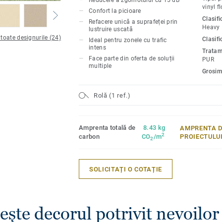
Reducere a zgomotului cu 15 dB
suficientă o simplă șlefuire uscată pentru
vinyl f
Confort la picioare
acestei pardoseli. Cele 20 de culori sun
Clasif
Refacere unică a suprafeței prin
pentru a se coordona cu celelalte produs
Heavy
lustruire uscată
soluțiile multiple ale colecției iQ Granit.
 toate designurile (24)
Clasifi
Ideal pentru zonele cu trafic
intens
Tratam
Face parte din oferta de soluții
PUR
multiple
Grosim
Rolă (1 ref.)
Amprenta totală de
8.43 kg
AMPRENTA D
2
carbon
CO
/m
PROIECTULU
2
SOLICITAȚI O COTAȚIE
ește decorul potrivit nevoilor 