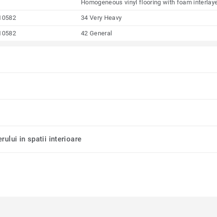
Homogeneous vinyl flooring with foam interlay
10582
34 Very Heavy
10582
42 General
rului in spatii interioare