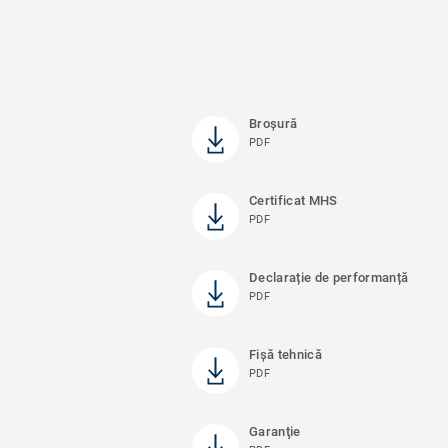
Broşură
PDF
Certificat MHS
PDF
Declarație de performanță
PDF
Fișă tehnică
PDF
Garanţie