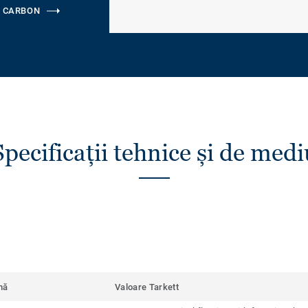
 CARBON
Specificații tehnice și de medi
mă
Valoare Tarkett