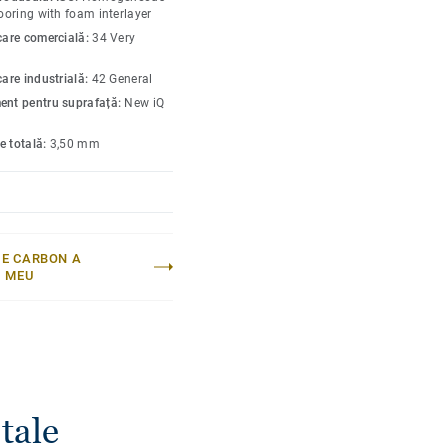
 a reda aspectul inițial
looring with foam interlayer
t special concepute
icare comercială:
34 Very
e și accesorii din
care industrială:
42 General
ent pentru suprafață:
New iQ
e totală:
3,50 mm
E CARBON A
I MEU
tale