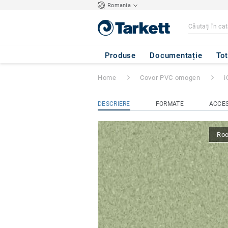
Romania
iQ Granit Acousti
Produse
Documentație
Tot
Home
Covor PVC omogen
i
DESCRIERE
FORMATE
ACCES
Ro