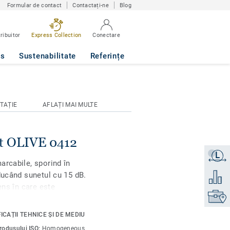
Formular de contact
Contactați-ne
Blog
ribuitor
Express Collection
Conectare
ws
Sustenabilitate
Referințe
TAȚIE
AFLAȚI MAI MULTE
it OLIVE 0412
L
Obțineți
arcabile, sporind în
ducând sunetul cu 15 dB.
Adăugaț
ens în care este
Găsiți 
i camerele pacienților,
ră, pete și abraziune.
ICAȚII TEHNICE ȘI DE MEDIU
irea sau ceara, ci este
produsului ISO:
Homogeneous