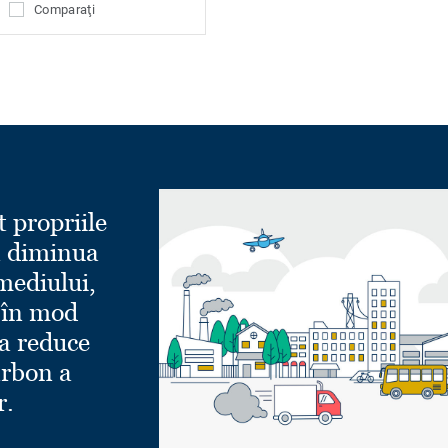
Comparaţi
t propriile
a diminua
mediului,
 în mod
a reduce
rbon a
r.