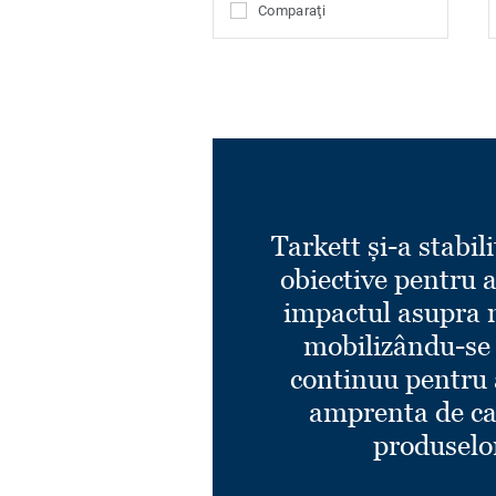
Comparaţi
Tarkett și-a stabili
obiective pentru 
impactul asupra 
mobilizându-se
continuu pentru 
amprenta de ca
produselo