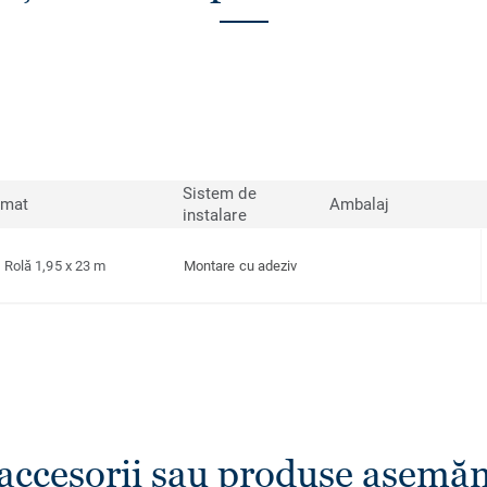
Sistem de
rmat
Ambalaj
instalare
Rolă 1,95 x 23 m
Montare cu adeziv
 accesorii sau produse asemă