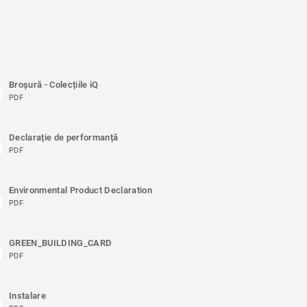
Broșură - Colecțiile iQ
PDF
Declarație de performanță
PDF
Environmental Product Declaration
PDF
GREEN_BUILDING_CARD
PDF
Instalare