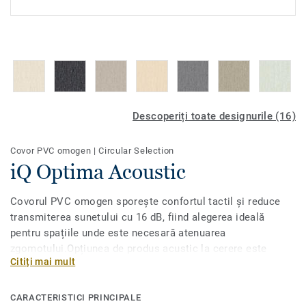
Descoperiți toate designurile (16)
Covor PVC omogen
|
Circular Selection
iQ Optima Acoustic
Covorul PVC omogen sporește confortul tactil și reduce
transmiterea sunetului cu 16 dB, fiind alegerea ideală
pentru spațiile unde este necesară atenuarea
zgomotului.Opțiunea de produs acustic la cerere este
Citiți mai mult
disponibilă pentru toate cele 55 de nuanțe ale iQ Optimas
original, cu decoruri directionale cu adevărat
clasice.Conceput pentru zone cu trafic intens în instituții
CARACTERISTICI PRINCIPALE