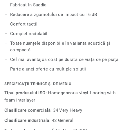
educaționale și unități de sănătate, este extrem de durabil
Fabricat în Suedia
și rezistent la uzură, pete și abraziune, oferind aceeași
Reducere a zgomotului de impact cu 16 dB
durabilitate și ușurință în întreținere ca și versiunea
compactă.
Confort tactil
Complet reciclabil
Toate nuanțele disponibile în varianta acustică și
compactă
Cel mai avantajos cost pe durata de viață de pe piață
Parte a unei oferte cu multiple soluții
SPECIFICAȚII TEHNICE ȘI DE MEDIU
Tipul produsului ISO:
Homogeneous vinyl flooring with
foam interlayer
Clasificare comercială:
34 Very Heavy
Clasificare industrială:
42 General