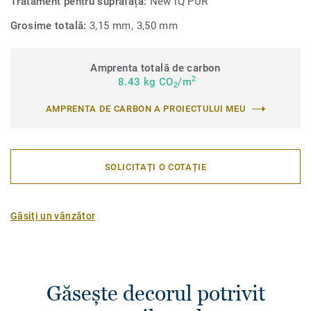
Tratament pentru suprafață:
New iQ PUR
Grosime totală:
3,15 mm, 3,50 mm
Amprenta totală de carbon
2
8.43 kg CO
/m
2
AMPRENTA DE CARBON A PROIECTULUI MEU
SOLICITAȚI O COTAȚIE
Găsiți un vânzător
Găsește decorul potrivit