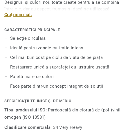
Designuri și culori noi, toate create pentru a se combina
între ele, dar au aspect frumos și dacă se utilizează
Citiți mai mult
individual. iQ Granit oferă durabilitate extremă, precum și
rezistență superioară la uzură, pete și abraziune pentru
toate zonele cu trafic intens. Nu este nevoie de lustruire
CARACTERISTICI PRINCIPALE
sau ceară, o simplă șlefuire uscată este suficientă pentru a
Selecție circulară
reda aspectul original acestei podele. Datorită unei game
Ideală pentru zonele cu trafic intens
de formate și accesorii coordonate, inclusiv opțiuni de
pardoseli acustice, antistatice și rezistente la alunecare, iQ
Cel mai bun cost pe ciclu de viață de pe piață
Granit are o ofertă autentică cu mai multe soluții.Această
Restaurare unică a suprafeței cu lustruire uscată
colecție face parte din selecția noastră circulară.
Paletă mare de culori
Face parte dintr-un concept integrat de soluții
SPECIFICAȚII TEHNICE ȘI DE MEDIU
Tipul produsului ISO:
Pardoseală din clorură de (poli)vinil
omogen (ISO 10581)
Clasificare comercială:
34 Very Heavy