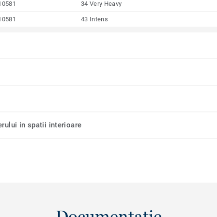
10581
34 Very Heavy
10581
43 Intens
rului in spatii interioare
Documentație