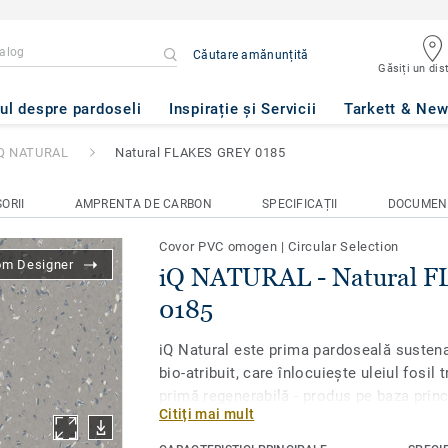
Căutare amănunțită
Găsiți un dist
atural FLAKES GREY 0185
ul despre pardoseli
Inspirație și Servicii
Tarkett & Ne
Q NATURAL
Natural FLAKES GREY 0185
ORII
AMPRENTA DE CARBON
SPECIFICAȚII
DOCUMEN
Covor PVC omogen
|
Circular Selection
om Designer
iQ NATURAL - Natural 
0185
iQ Natural este prima pardoseală sustena
bio-atribuit, care înlocuiește uleiul fosil 
primă regenerabilă - produs pe baza princi
Citiți mai mult
masă și certificat de auditori terți. Colec
evidențiază astfel drept o soluție de par