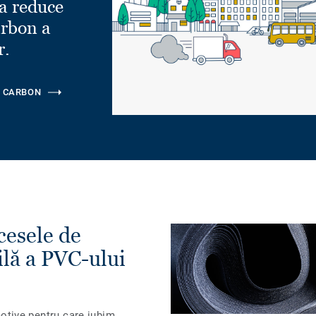
a reduce
rbon a
r.
 CARBON
cesele de
ilă a PVC-ului
 motive pentru care iubim