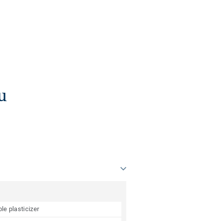
u
le plasticizer