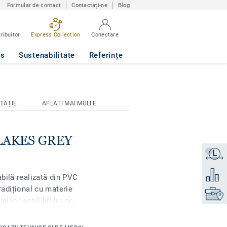
Formular de contact
Contactați-ne
Blog
ribuitor
Express Collection
Conectare
ws
Sustenabilitate
Referințe
TAȚIE
AFLAȚI MAI MULTE
FLAKES GREY
L
Obțineți
Adăugaț
bilă realizată din PVC
tradițional cu materie
Găsiți 
piilor echilibrului de
ția iQ Natural se
doseală PVC care oferă,