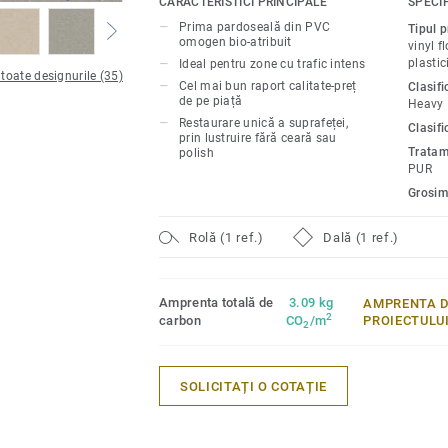
CARACTERISTICI PRINCIPALE
SPECIF
datorită coținutului, o reducere a emisiil
Prima pardoseală din PVC
Tipul 
seră de 50%, în comparație cu pardosel
omogen bio-atribuit
vinyl f
medii. Pardoseala sustenabilă din PVC i
plastic
Ideal pentru zone cu trafic intens
 toate designurile (35)
printre soluțiile cu cel mai scăzut conțin
Cel mai bun raport calitate-preț
Clasif
de pe piață
Heavy
Sunt disponibile 35 de designuri în culori 
Restaurare unică a suprafeței,
Clasifi
negru până la verde deschis sau galben s
prin lustruire fără ceară sau
Tratam
polish
PUR
Grosim
Rolă (1 ref.)
Dală (1 ref.)
Amprenta totală de
3.09 kg
AMPRENTA D
2
carbon
CO
/m
PROIECTULU
2
SOLICITAȚI O COTAȚIE