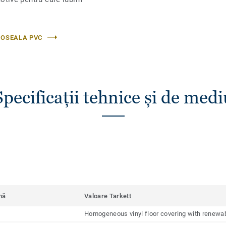
DOSEALA PVC
Specificații tehnice și de medi
mă
Valoare Tarkett
Homogeneous vinyl floor covering with renewab