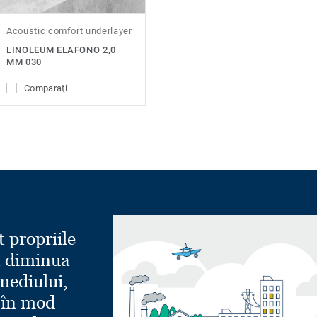
Acoustic comfort underlayer
LINOLEUM ELAFONO 2,0
MM 030
Comparaţi
t propriile
a diminua
mediului,
 în mod