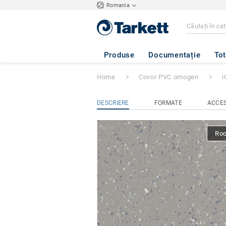
Romania
iQ NATURAL
- N
Produse
Documentație
Tot
Home
Covor PVC omogen
i
DESCRIERE
FORMATE
ACCES
Ro