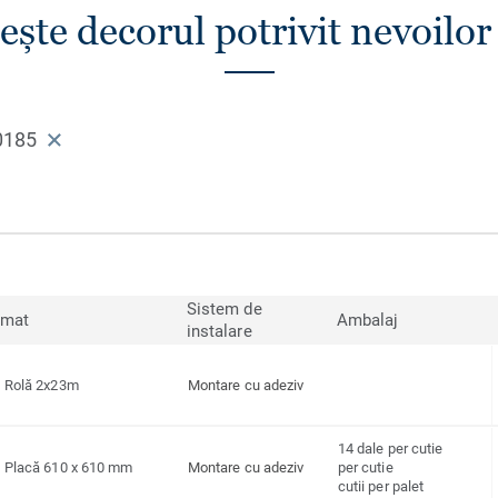
ește decorul potrivit nevoilor 
0185
Sistem de
rmat
Ambalaj
instalare
Rolă 2x23m
Montare cu adeziv
14 dale per cutie
Placă 610 x 610 mm
Montare cu adeziv
per cutie
cutii per palet