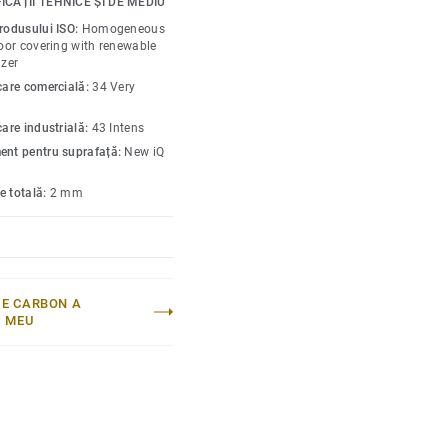
ICAȚII TEHNICE ȘI DE MEDIU
or de gaze cu efect de
produsului ISO:
Homogeneous
ile de PVC omogene
loor covering with renewable
Q Natural se numără
izer
ut de carbon de pe piață.
icare comercială:
34 Very
variate, de la clasicul
care industrială:
43 Intens
olar.
ent pentru suprafață:
New iQ
e totală:
2 mm
E CARBON A
I MEU